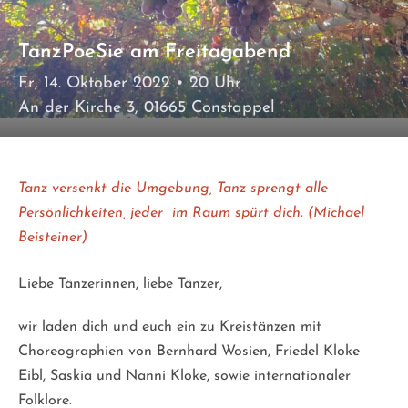
TanzPoeSie am Freitagabend
Fr, 14. Oktober 2022
• 20 Uhr
An der Kirche 3, 01665 Constappel
Tanz versenkt die Umgebung, Tanz sprengt alle
Persönlichkeiten, jeder im Raum spürt dich. (Michael
Beisteiner)
Liebe Tänzerinnen, liebe Tänzer,
wir laden dich und euch ein zu Kreistänzen mit
Choreographien von Bernhard Wosien, Friedel Kloke
Eibl, Saskia und Nanni Kloke, sowie internationaler
Folklore.