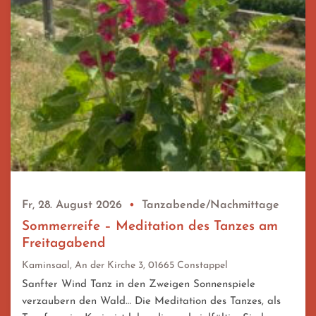
Fr, 28. August 2026
•
Tanzabende/Nachmittage
Sommerreife – Meditation des Tanzes am
Freitagabend
Kaminsaal, An der Kirche 3, 01665 Constappel
Sanfter Wind Tanz in den Zweigen Sonnenspiele
verzaubern den Wald… Die Meditation des Tanzes, als