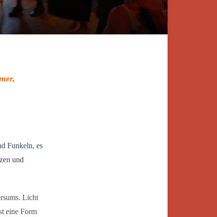
mmer,
nd Funkeln, es
rzen und
ersums. Licht
st eine Form