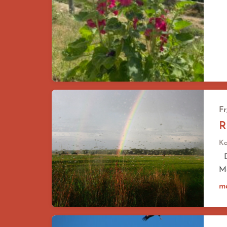
Fr
R
Ka
Di
Me
m