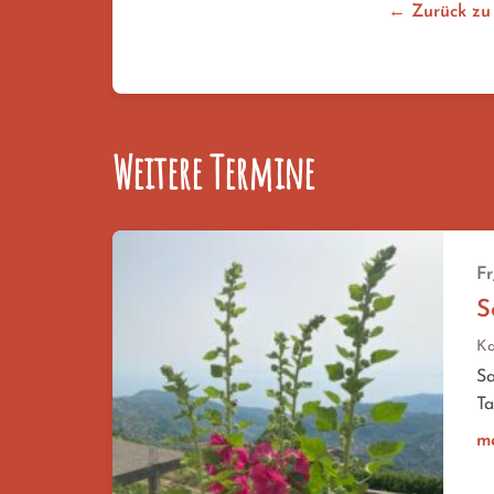
← Zurück zu
Weitere Termine
Fr
S
Ka
Sa
Ta
m