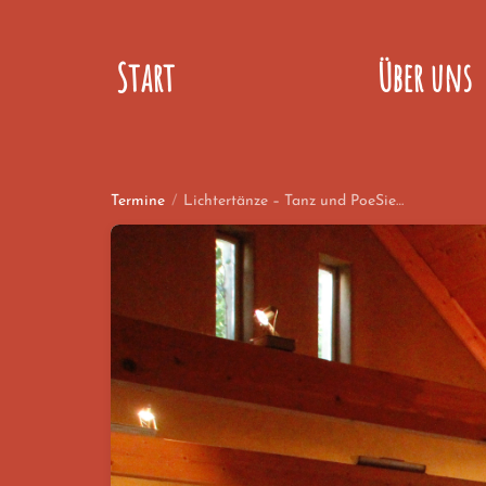
Start
Über uns
Termine
/
Lichtertänze – Tanz und PoeSie…