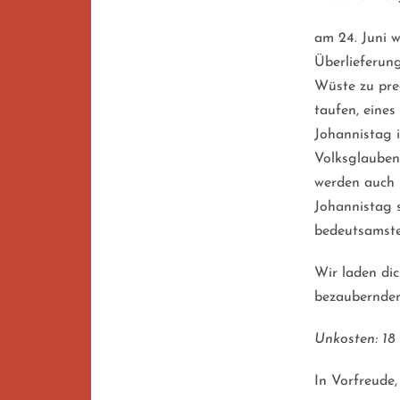
am 24. Juni w
Überlieferun
Wüste zu pred
taufen, eine
Johannistag 
Volksglauben
werden auch 
Johannistag s
bedeutsamste 
Wir laden di
bezaubernde
Unkosten: 18
In Vorfreude,