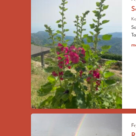
S
Ka
Sa
Ta
m
Fr
R