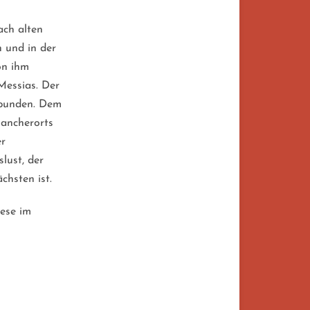
ach alten
 und in der
on ihm
Messias. Der
rbunden. Dem
ancherorts
er
lust, der
chsten ist.
ese im