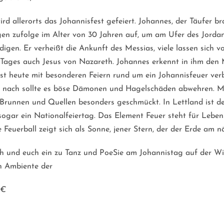
ird allerorts das Johannisfest gefeiert. Johannes, der Täufer br
gen zufolge im Alter von 30 Jahren auf, um am Ufer des Jordan
igen. Er verheißt die Ankunft des Messias, viele lassen sich v
s Tages auch Jesus von Nazareth. Johannes erkennt in ihm den 
ist heute mit besonderen Feiern rund um ein Johannisfeuer ve
 nach sollte es böse Dämonen und Hagelschäden abwehren. M
Brunnen und Quellen besonders geschmückt. In Lettland ist d
ogar ein Nationalfeiertag. Das Element Feuer steht für Lebens
Feuerball zeigt sich als Sonne, jener Stern, der der Erde am nä
ch und euch ein zu Tanz und PoeSie am Johannistag auf der Wi
n Ambiente der
Klosterruine Heilig Kreuz.
 €