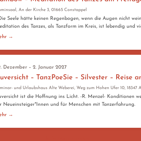
minsaal, An der Kirche 3, 01665 Constappel
e Seele hätte keinen Regenbogen, wenn die Augen nicht weine
ditation des Tanzes, als Tanzform im Kreis, ist lebendig und vi
ehr →
. Dezember – 2. Januar 2027
uversicht – TanzPoeSie – Silvester – Reise a
minar- und Urlaubshaus Alte Weberei, Weg zum Hohen Ufer 10, 18347 
versicht ist die Hoffnung ins Licht. -R. Menzel- Konditionen 
r Neueinsteiger*Innen und für Menschen mit Tanzerfahrung.
ehr →
Alle Termine anzeigen →