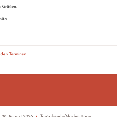
n Grüßen,
sita
 den Terminen
, 28. August 2026
•
Tanzabende/Nachmittage