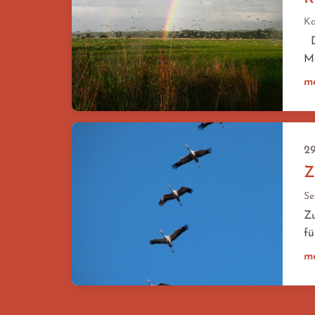
Ka
Di
Me
m
29
Z
Se
Zu
fü
m