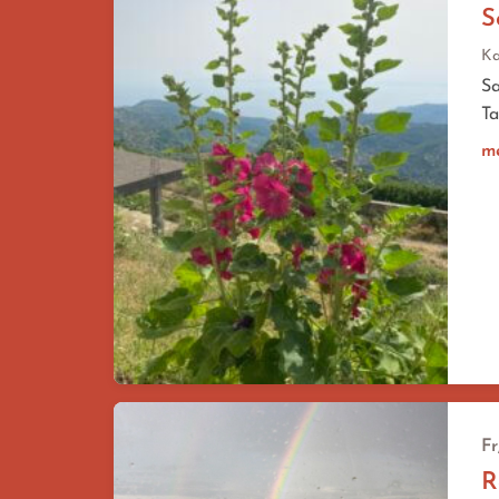
S
Ka
Sa
Ta
m
Fr
R