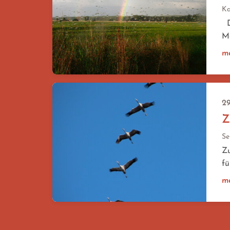
Ka
Di
Me
m
29
Z
Se
Zu
fü
m