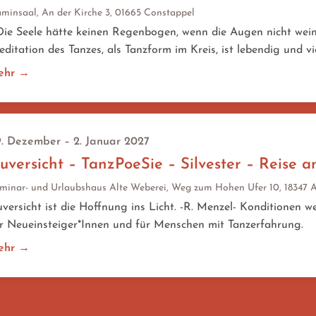
minsaal, An der Kirche 3, 01665 Constappel
e Seele hätte keinen Regenbogen, wenn die Augen nicht weine
ditation des Tanzes, als Tanzform im Kreis, ist lebendig und vi
ehr →
. Dezember – 2. Januar 2027
uversicht – TanzPoeSie – Silvester – Reise a
minar- und Urlaubshaus Alte Weberei, Weg zum Hohen Ufer 10, 18347 
versicht ist die Hoffnung ins Licht. -R. Menzel- Konditionen 
r Neueinsteiger*Innen und für Menschen mit Tanzerfahrung.
ehr →
Alle Termine anzeigen →