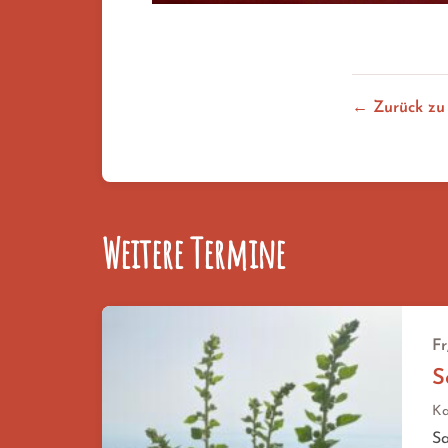
← Zurück zu
Weitere Termine
Fr
S
Ka
Sa