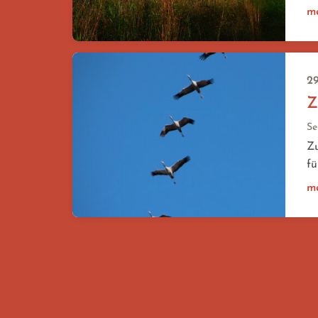
m
29
Z
Se
Zu
fü
m