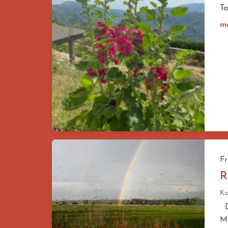
Ta
m
Fr
R
Ka
Di
Me