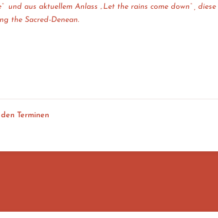
“ und aus aktuellem Anlass „Let the rains come down“ , diese 
ing the Sacred-Denean.
alone
Let the rains come down
s come down
onnentanz)
 den Terminen