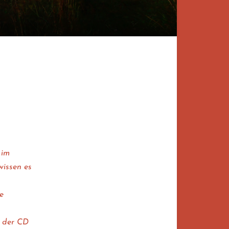
 im
wissen es
e
f der CD