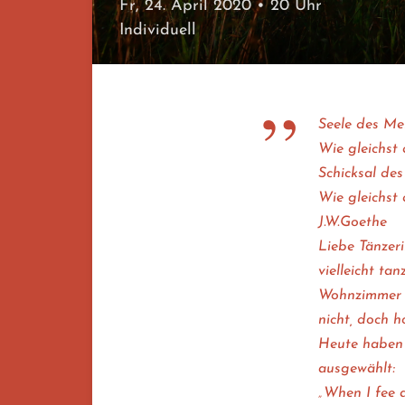
Fr, 24. April 2020
• 20 Uhr
Individuell
Seele des Me
Wie gleichst
Schicksal de
Wie gleichst
J.W.Goethe
Liebe Tänzeri
vielleicht ta
Wohnzimmer u
nicht, doch h
Heute haben 
ausgewählt:
„When I fee 