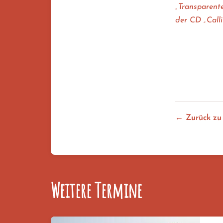
„Transparente
der CD „Call
When I feel 
Let the rain
Milisemu
one world (S
← Zurück zu
Weitere Termine