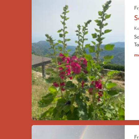
Fr
S
Ka
Sa
Ta
m
Fr