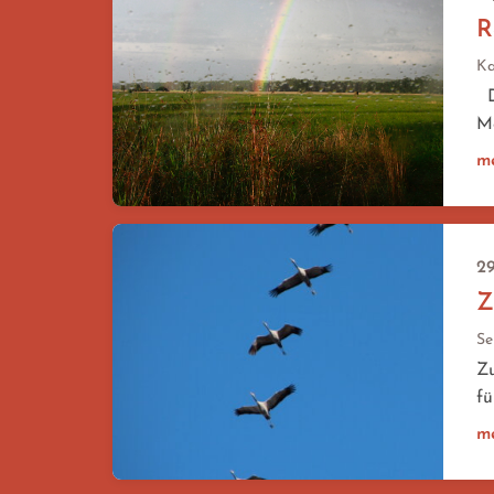
R
Ka
Di
Me
m
29
Z
Se
Zu
fü
m