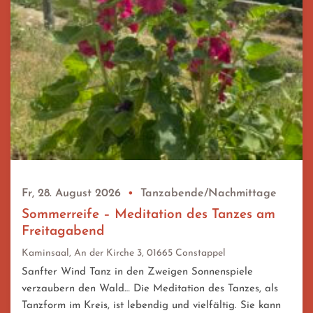
Fr, 28. August 2026
•
Tanzabende/Nachmittage
Sommerreife – Meditation des Tanzes am
Freitagabend
Kaminsaal, An der Kirche 3, 01665 Constappel
Sanfter Wind Tanz in den Zweigen Sonnenspiele
verzaubern den Wald… Die Meditation des Tanzes, als
Tanzform im Kreis, ist lebendig und vielfältig. Sie kann