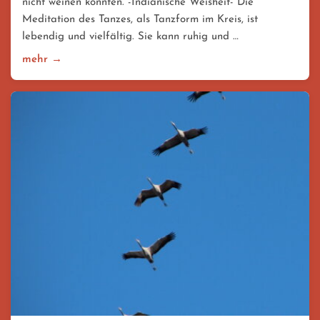
nicht weinen könnten. -Indianische Weisheit- Die
Meditation des Tanzes, als Tanzform im Kreis, ist
lebendig und vielfältig. Sie kann ruhig und …
mehr →